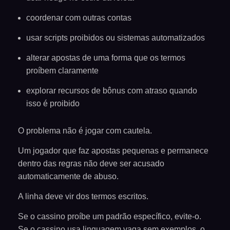
coordenar com outras contas
usar scripts proibidos ou sistemas automatizados
alterar apostas de uma forma que os termos
proíbem claramente
explorar recursos de bônus com atraso quando
isso é proibido
O problema não é jogar com cautela.
Um jogador que faz apostas pequenas e permanece
dentro das regras não deve ser acusado
automaticamente de abuso.
A linha deve vir dos termos escritos.
Se o cassino proíbe um padrão específico, evite-o.
Se o cassino usa linguagem vaga sem exemplos, o