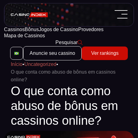
Cassinos
Bônus
Jogos de Cassino
Provedores
Mapa de Cassinos
Pesquisar
Anuncie seu cassino
Ver rankings
Início
•
Uncategorized
•
O que conta como abuso de bônus em cassinos
online?
O que conta como
abuso de bônus em
cassinos online?