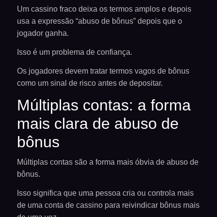
Um cassino fraco deixa os termos amplos e depois
usa a expressão “abuso de bônus” depois que o
jogador ganha.
Isso é um problema de confiança.
Os jogadores devem tratar termos vagos de bônus
como um sinal de risco antes de depositar.
Múltiplas contas: a forma
mais clara de abuso de
bônus
Múltiplas contas são a forma mais óbvia de abuso de
bônus.
Isso significa que uma pessoa cria ou controla mais
de uma conta de cassino para reivindicar bônus mais