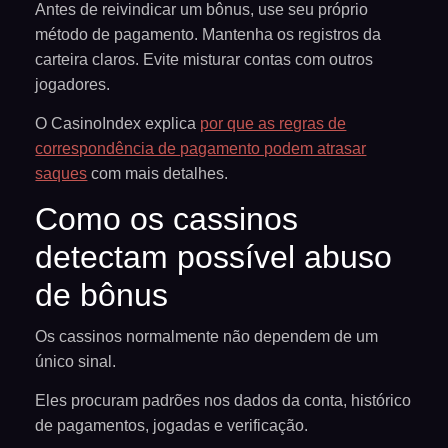
Antes de reivindicar um bônus, use seu próprio
método de pagamento. Mantenha os registros da
carteira claros. Evite misturar contas com outros
jogadores.
O CasinoIndex explica
por que as regras de
correspondência de pagamento podem atrasar
saques
com mais detalhes.
Como os cassinos
detectam possível abuso
de bônus
Os cassinos normalmente não dependem de um
único sinal.
Eles procuram padrões nos dados da conta, histórico
de pagamentos, jogadas e verificação.