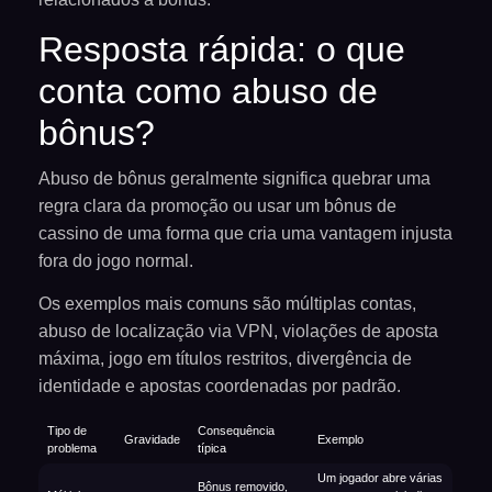
Resposta rápida: o que
conta como abuso de
bônus?
Abuso de bônus geralmente significa quebrar uma
regra clara da promoção ou usar um bônus de
cassino de uma forma que cria uma vantagem injusta
fora do jogo normal.
Os exemplos mais comuns são múltiplas contas,
abuso de localização via VPN, violações de aposta
máxima, jogo em títulos restritos, divergência de
identidade e apostas coordenadas por padrão.
Tipo de
Consequência
Gravidade
Exemplo
problema
típica
Um jogador abre várias
Bônus removido,