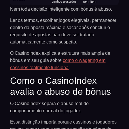
ganhos ajustados
permitem
Nem toda decisão inteligente com bônus é abuso.
Ler os termos, escolher jogos elegíveis, permanecer
dentro da aposta máxima e sacar após concluir o
requisito de apostas não deve ser tratado
automaticamente como suspeito.
O CasinoIndex explica a estrutura mais ampla de
bônus em seu guia sobre
como o wagering em
cassinos realmente funciona
.
Como o CasinoIndex
avalia o abuso de bônus
O CasinoIndex separa o abuso real do
comportamento normal do jogador.
Essa distinção importa porque cassinos e jogadores