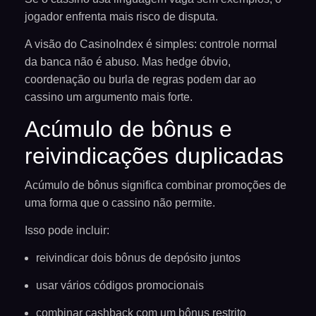
jogador enfrenta mais risco de disputa.
A visão do CasinoIndex é simples: controle normal
da banca não é abuso. Mas hedge óbvio,
coordenação ou burla de regras podem dar ao
cassino um argumento mais forte.
Acúmulo de bônus e
reivindicações duplicadas
Acúmulo de bônus significa combinar promoções de
uma forma que o cassino não permite.
Isso pode incluir:
reivindicar dois bônus de depósito juntos
usar vários códigos promocionais
combinar cashback com um bônus restrito