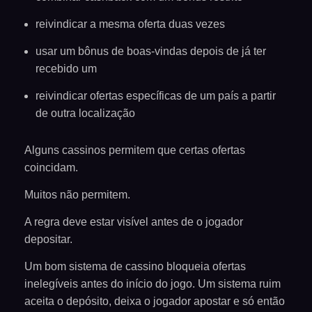
reivindicar a mesma oferta duas vezes
usar um bônus de boas-vindas depois de já ter
recebido um
reivindicar ofertas específicas de um país a partir
de outra localização
Alguns cassinos permitem que certas ofertas
coincidam.
Muitos não permitem.
A regra deve estar visível antes de o jogador
depositar.
Um bom sistema de cassino bloqueia ofertas
inelegíveis antes do início do jogo. Um sistema ruim
aceita o depósito, deixa o jogador apostar e só então