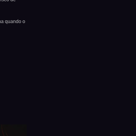
ina quando o