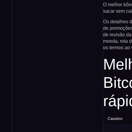
O melhor bônu
sacar sem cai
Os detalhes d
de promoções
de revisão da
moeda, rota d
os termos ao 
Mel
Bitc
ráp
Cassino