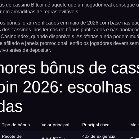
s de cassino Bitcoin é aquele que um jogador real consegue us
r em armadilhas de regras evitáveis.
os bônus foram verificados em maio de 2026 com base nas pági
 dos cassinos, nos termos de bônus publicados e nas anotaçõe
 CasinoIndex, quando disponíveis. As ofertas ainda podem muda
e afiliado e janela promocional, então os jogadores devem semp
vivo antes de depositar.
hores bônus de cas
oin 2026: escolhas
idas
Tipo de bônus
Valor principal
Principal risco
Mel
Pacote de
40x de exigência
Até 5 BTC +
Caç