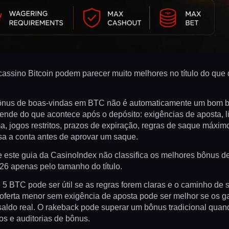
assino Bitcoin podem parecer muito melhores no título do que 
nus de boas-vindas em BTC não é automaticamente um bom 
pende do que acontece após o depósito: exigências de aposta, l
, jogos restritos, prazos de expiração, regras de saque máxim
sa a conta antes de aprovar um saque.
e este guia da CasinoIndex não classifica os melhores bônus d
26 apenas pelo tamanho do título.
5 BTC pode ser útil se as regras forem claras e o caminho de 
oferta menor sem exigência de aposta pode ser melhor se os 
 saldo real. O rakeback pode superar um bônus tradicional quan
os e auditorias de bônus.