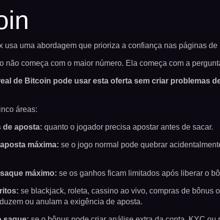
oin
x usa uma abordagem que prioriza a confiança nas páginas de
ão não começa com o maior número. Ela começa com a pergunta
eal de Bitcoin pode usar esta oferta sem criar problemas d
inco áreas:
 de aposta:
quanto o jogador precisa apostar antes de sacar.
 aposta máxima:
se o jogo normal pode quebrar acidentalment
 saque máximo:
se os ganhos ficam limitados após liberar o b
ritos:
se blackjack, roleta, cassino ao vivo, compras de bônus o
eduzem ou anulam a exigência de aposta.
o saque:
se o bônus pode criar análise extra da conta, KYC ou 