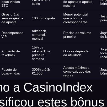
boas-vindas
de aposta e aposta
spins
bônu
BTC
máxima
Giros grátis
Menor potencial
Tes
sem exigência
100 giros grátis
que o bônus
pouc
de aposta
correspondente
rakeback,
Recompensas
Precisa de volume
Jog
semanal,
VIP
primeiro
de l
mensal
15% de
Jog
Aumento de
rakeback na
O valor depende
foc
rakeback
primeira
da atividade
rec
semana
Aposta máxima e
Pacote de
300% até $/
Jog
complexidade das
boas-vindas
€1,500
bônu
regras
o a CasinoIndex
sificou estes bônus