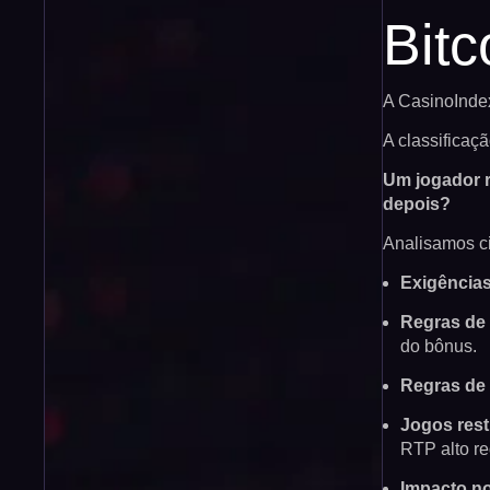
Bitc
A CasinoInde
A classificaç
Um jogador r
depois?
Analisamos c
Exigências
Regras de
do bônus.
Regras de
Jogos rest
RTP alto r
Impacto n