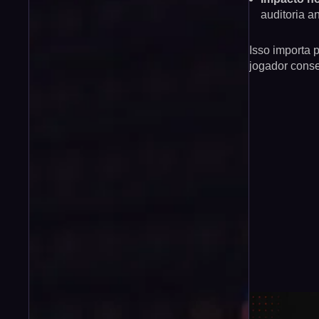
auditoria a
Isso importa 
jogador conse