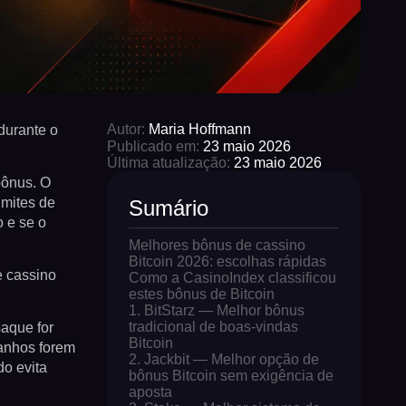
Autor:
Maria Hoffmann
durante o
Publicado em:
23 maio 2026
Última atualização:
23 maio 2026
bônus. O
imites de
Sumário
o e se o
Melhores bônus de cassino
Bitcoin 2026: escolhas rápidas
e cassino
Como a CasinoIndex classificou
estes bônus de Bitcoin
1. BitStarz — Melhor bônus
tradicional de boas-vindas
saque for
Bitcoin
ganhos forem
2. Jackbit — Melhor opção de
do evita
bônus Bitcoin sem exigência de
aposta