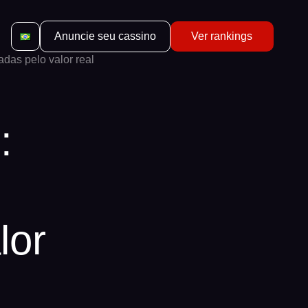
Anuncie seu cassino
Ver rankings
adas pelo valor real
:
lor