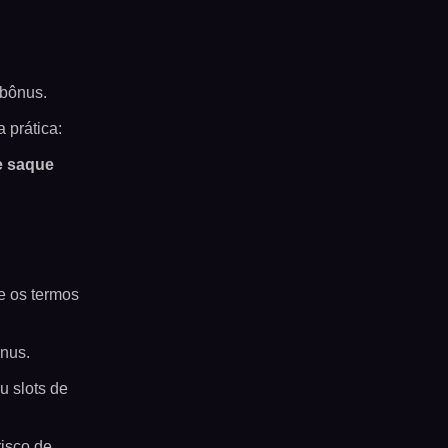
 bônus.
 prática:
e saque
e os termos
ônus.
u slots de
risco de