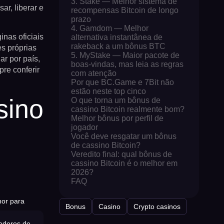
3. Stake — Melhor sistema de
ar, liberar e
recompensas Bitcoin de longo
prazo
4. Gamdom — Melhor
nas oficiais
alternativa instantânea de
rakeback a um bônus BTC
s próprias
5. MyStake — Maior pacote de
r por país,
boas-vindas, mas leia as regras
re conferir
com atenção
Por que BC.Game e 7Bit não
estão neste top cinco
sino
O que torna um bônus de
cassino Bitcoin realmente bom?
Melhor bônus por perfil de
jogador
Você deve resgatar um bônus
de cassino Bitcoin?
Veredito final: qual bônus de
cassino Bitcoin é o melhor em
2026?
FAQ
hor para
Bonus
Casino
Crypto casinos
adores de