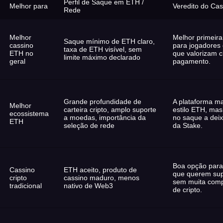
Perfil de Saque em ETH /
Melhor para
Veredito do Ca
Rede
Melhor
Melhor primeira
Saque mínimo de ETH claro,
cassino
para jogadores
taxa de ETH visível, sem
ETH no
que valorizam c
limite máximo declarado
geral
pagamento.
Grande profundidade de
A plataforma ma
Melhor
carteira cripto, amplo suporte
estilo ETH, mas
ecossistema
a moedas, importância da
no saque a dei
ETH
seleção de rede
da Stake.
Boa opção para
Cassino
ETH aceito, produto de
que querem su
cripto
cassino maduro, menos
sem muita comp
tradicional
nativo de Web3
de cripto.