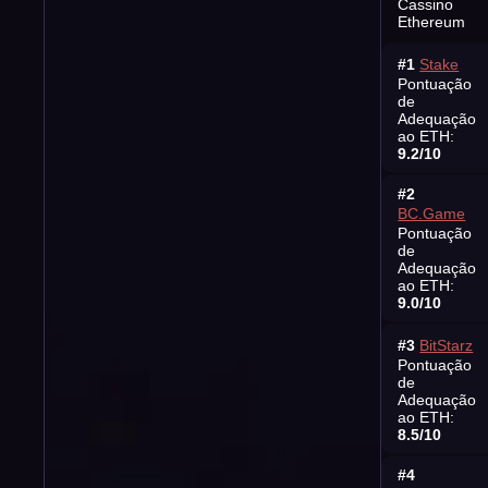
Cassino
Ethereum
#1
Stake
Pontuação
de
Adequação
ao ETH:
9.2/10
#2
BC.Game
Pontuação
de
Adequação
ao ETH:
9.0/10
#3
BitStarz
Pontuação
de
Adequação
ao ETH:
8.5/10
#4