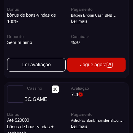
Bônus
Pagamento
bônus de boas-vindas de 
Bitcoin
Bitcoin Cash
BNB
Ler mais
100%
Cardano
Dogecoin
Ethereum
Litecoin
Polygon
Solana
TRON
USD Coin
USDT
XRP
Depósito
Cashback
Sem mínimo
%20
Ler avaliação
Jogue agora
Cassino
Avaliação
10
7.4
BC.GAME
Bônus
Pagamento
Até $20000
AstroPay
Bank Transfer
Bitcoin
Ler mais
bônus de boas-vindas + 
Bitcoin Cash
BNB
Cardano