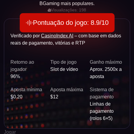
BGaming mais populares.
Visualizações: 198
Pontuação do jogo: 8.9/10
Verificado por
CasinoIndex AI
– com base em dados
reais de pagamento, vitórias e RTP
Retorno ao
Tipo de jogo
Ganho máximo
jogador
Slot de vídeo
Aprox. 2500x a
96%
aposta
Aposta mínima
Aposta máxima
Sistema de
$0.20
$12
pagamento
Linhas de
pagamento
(rolos 6×5)
Jogar