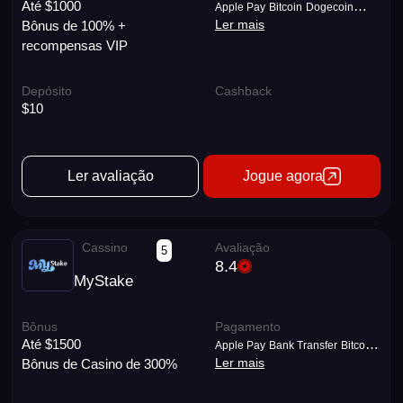
Até $1000
Apple Pay
Bitcoin
Dogecoin
Ler mais
Bônus de 100% + 
Ethereum
Google Pay
Litecoin
recompensas VIP
MoonPay
Solana
TRON
USD
Coin
USDT
XRP
Depósito
Cashback
$10
Ler avaliação
Jogue agora
Cassino
Avaliação
5
8.4
MyStake
Bônus
Pagamento
Até $1500
Apple Pay
Bank Transfer
Bitcoin
Ler mais
Bônus de Casino de 300%
BNB
British Pound
Canadian
Dollar
Dogecoin
Dollar
Ethereum