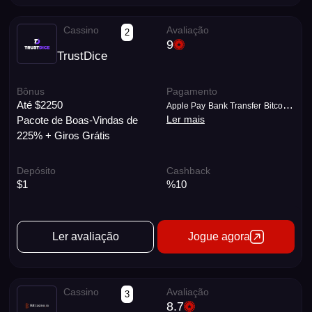
Cassino
Avaliação
2
9
TrustDice
Bônus
Pagamento
Até $2250
Apple Pay
Bank Transfer
Bitcoin
Ler mais
Pacote de Boas-Vindas de 
Bitcoin Cash
BNB
Cardano
225% + Giros Grátis
Dogecoin
Ethereum
Litecoin
Mastercard
MoonPay
Neteller
Paysafecard
SEPA
Skrill
TRON
Depósito
Cashback
USD Coin
USDT
Visa
XRP
$1
%10
Ler avaliação
Jogue agora
Cassino
Avaliação
3
8.7