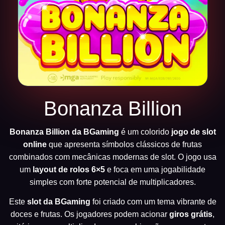
Bonanza Billion
Bonanza Billion da BGaming
é um colorido
jogo de slot
online
que apresenta símbolos clássicos de frutas
combinados com mecânicas modernas de slot. O jogo usa
um
layout de rolos 6×5
e foca em uma jogabilidade
simples com forte potencial de multiplicadores.
Este
slot da BGaming
foi criado com um tema vibrante de
doces e frutas. Os jogadores podem acionar
giros grátis
,