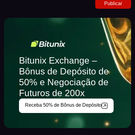
Publicar
Bitunix Exchange –
Bônus de Depósito de
50% e Negociação de
Futuros de 200x
Receba 50% de Bônus de Depósito