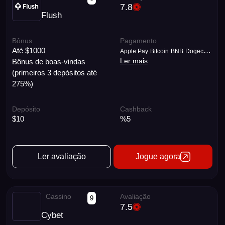
7.8
Flush
Bônus
Pagamento
Até $1000
Apple Pay
Bitcoin
BNB
Dogecoin
Ler mais
Bônus de boas-vindas 
ecoPayz
Ethereum
Euro
Google
(primeiros 3 depósitos até 
Pay
Mastercard
MoonPay
275%)
Polygon
USD Coin
USDT
Visa
Depósito
Cashback
$10
%5
Ler avaliação
Jogue agora
Cassino
Avaliação
9
7.5
Cybet