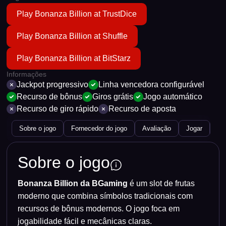
Play Bonanza Billion at TrustDice
Play Bonanza Billion at Shuffle
Play Bonanza Billion at BitStarz
Informações
Jackpot progressivo
Linha vencedora configurável
Recurso de bônus
Giros grátis
Jogo automático
Recurso de giro rápido
Recurso de aposta
Sobre o jogo
Fornecedor do jogo
Avaliação
Jogar
F
Sobre o jogo
Bonanza Billion da BGaming
é um slot de frutas
moderno que combina símbolos tradicionais com
recursos de bônus modernos. O jogo foca em
jogabilidade fácil e mecânicas claras.