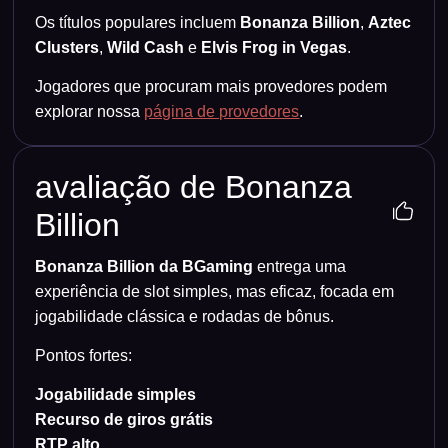
Os títulos populares incluem
Bonanza Billion
,
Aztec
Clusters
,
Wild Cash
e
Elvis Frog in Vegas
.
Jogadores que procuram mais provedores podem
explorar nossa
página de provedores
.
avaliação de Bonanza
Billion
Bonanza Billion da BGaming
entrega uma
experiência de slot simples, mas eficaz, focada em
jogabilidade clássica e rodadas de bônus.
Pontos fortes:
Jogabilidade simples
Recurso de giros grátis
RTP alto