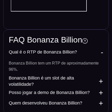
FAQ Bonanza Billion
-
Qual é o RTP de Bonanza Billion?
Bonanza Billion tem um RTP de aproximadamente
96%.
Bonanza Billion é um slot de alta
+
volatilidade?
Sim. Bonanza Billion é considerado um slot de alta
+
Posso jogar a demo de Bonanza Billion?
volatilidade.
Sim. Muitos cassinos oferecem um modo demo de
+
Quem desenvolveu Bonanza Billion?
Bonanza Billion.
Bonanza Billion foi desenvolvido pela BGaming.