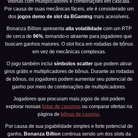
vitórias com multiplicadores e combinações em cascata.
Por causa de suas mecânicas fáceis, ele é considerado um
dos
jogos demo de slot da BGaming
mais acessíveis.
Bonanza Billion apresenta
alta volatilidade
com um RTP
de cerca de
96%
, tornando-o atraente para jogadores que
buscam ganhos maiores. O slot foca em rodadas de bônus
em vez de mecânicas complexas.
O jogo também inclui
símbolos scatter
que podem ativar
giros grátis e multiplicadores de bônus. Durante as rodadas
de bônus, os jogadores podem aumentar seu potencial de
ganho por meio de combinações de multiplicadores.
Jogadores que procuram mais jogos de slot podem
explorar nossas
listas de cassinos
ou comparar ofertas na
página de
bônus de cassino
.
Por causa de sua jogabilidade simples e forte potencial de
ganho,
Bonanza Billion
continua sendo um dos slots da