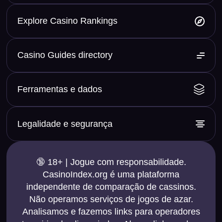
Explore Casino Rankings
Casino Guides directory
Ferramentas e dados
Legalidade e segurança
🔞 18+ | Jogue com responsabilidade.
CasinoIndex.org é uma plataforma
independente de comparação de cassinos.
Não operamos serviços de jogos de azar.
Analisamos e fazemos links para operadores