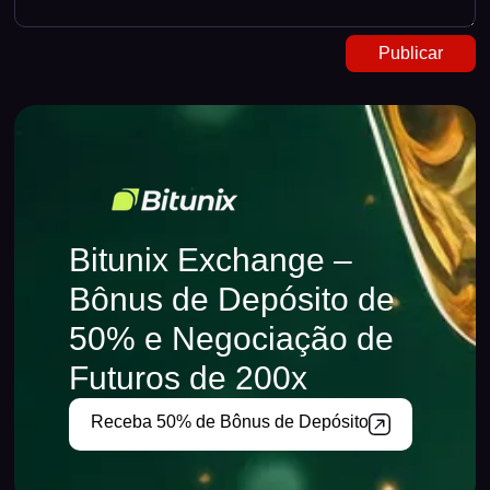
Publicar
Bitunix Exchange –
Bônus de Depósito de
50% e Negociação de
Futuros de 200x
Receba 50% de Bônus de Depósito