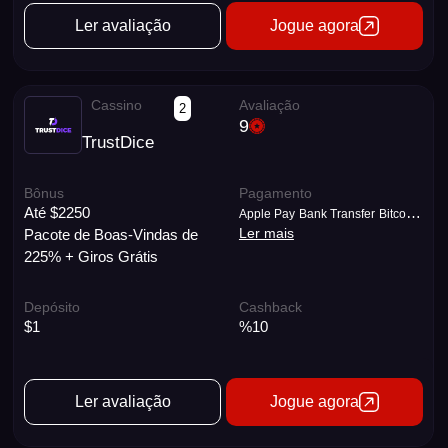
Coin
USDT
Visa
XRP
Ler avaliação
Jogue agora
Cassino
Avaliação
2
9
TrustDice
Bônus
Pagamento
Até $2250
Apple Pay
Bank Transfer
Bitcoin
Ler mais
Pacote de Boas-Vindas de 
Bitcoin Cash
BNB
Cardano
225% + Giros Grátis
Dogecoin
Ethereum
Litecoin
Mastercard
MoonPay
Neteller
Paysafecard
SEPA
Skrill
TRON
Depósito
Cashback
USD Coin
USDT
Visa
XRP
$1
%10
Ler avaliação
Jogue agora