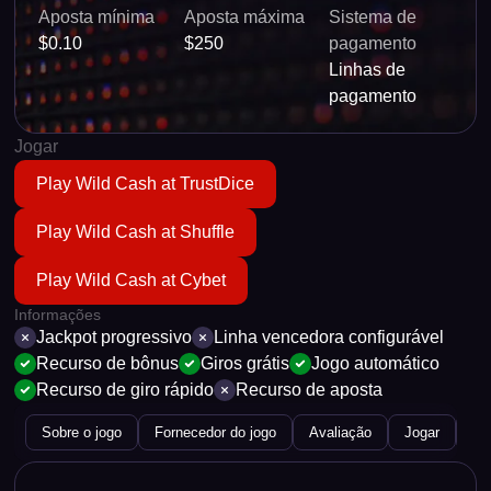
Aposta mínima
Aposta máxima
Sistema de
$0.10
$250
pagamento
Linhas de
pagamento
Jogar
Play Wild Cash at TrustDice
Play Wild Cash at Shuffle
Play Wild Cash at Cybet
Informações
Jackpot progressivo
Linha vencedora configurável
Recurso de bônus
Giros grátis
Jogo automático
Recurso de giro rápido
Recurso de aposta
Sobre o jogo
Fornecedor do jogo
Avaliação
Jogar
F