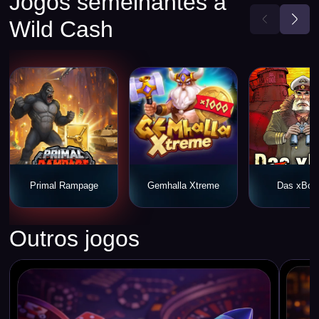
Jogos semelhantes a
Wild Cash
Primal Rampage
Gemhalla Xtreme
Das xBoo
Outros jogos