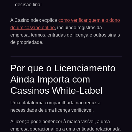
decisão final
A CasinoIndex explica
como verificar quem é o dono
de um cassino online
, incluindo registros da
empresa, termos, entradas de licença e outros sinais
de propriedade.
Por que o Licenciamento
Ainda Importa com
Cassinos White-Label
Uma plataforma compartilhada não reduz a
necessidade de uma licença verificável.
A licença pode pertencer à marca visível, a uma
empresa operacional ou a uma entidade relacionada