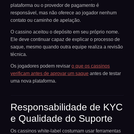
plataforma ou o provedor de pagamento é
responsável, mas não oferece ao jogador nenhum
contato ou caminho de apelação.
O cassino aceitou o depósito em seu próprio nome.
Ele deve continuar capaz de explicar o processo de
saque, mesmo quando outra equipe realiza a revisão
técnica.
Os jogadores podem revisar
o que os cassinos
verificam antes de aprovar um saque
antes de testar
uma nova plataforma.
Responsabilidade de KYC
e Qualidade do Suporte
Os cassinos white-label costumam usar ferramentas