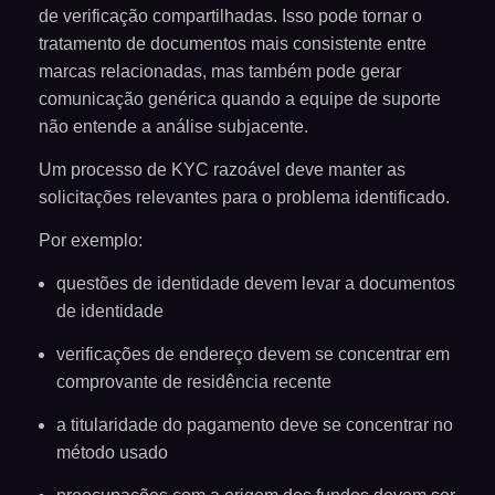
de verificação compartilhadas. Isso pode tornar o
tratamento de documentos mais consistente entre
marcas relacionadas, mas também pode gerar
comunicação genérica quando a equipe de suporte
não entende a análise subjacente.
Um processo de KYC razoável deve manter as
solicitações relevantes para o problema identificado.
Por exemplo:
questões de identidade devem levar a documentos
de identidade
verificações de endereço devem se concentrar em
comprovante de residência recente
a titularidade do pagamento deve se concentrar no
método usado