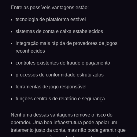
Entre as possíveis vantagens estão:
tecnologia de plataforma estável
sistemas de conta e caixa estabelecidos
integração mais rápida de provedores de jogos
reconhecidos
controles existentes de fraude e pagamento
processos de conformidade estruturados
ferramentas de jogo responsável
funções centrais de relatório e segurança
Nenhuma dessas vantagens remove o risco do
operador. Uma boa infraestrutura pode apoiar um
tratamento justo da conta, mas não pode garantir que