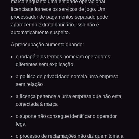
marca enquanto uma entidade operacional
licenciada fornece os serviços de jogo. Um
processador de pagamentos separado pode
aparecer no extrato bancário. Isso não é
automaticamente suspeito.
A preocupação aumenta quando:
o rodapé e os termos nomeiam operadores
diferentes sem explicação
a política de privacidade nomeia uma empresa
sem relação
a licença pertence a uma empresa que não está
conectada à marca
o suporte não consegue identificar o operador
legal
o processo de reclamações não diz quem toma a