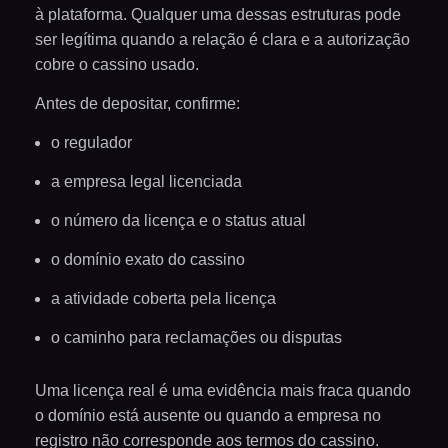
à plataforma. Qualquer uma dessas estruturas pode
ser legítima quando a relação é clara e a autorização
cobre o cassino usado.
Antes de depositar, confirme:
o regulador
a empresa legal licenciada
o número da licença e o status atual
o domínio exato do cassino
a atividade coberta pela licença
o caminho para reclamações ou disputas
Uma licença real é uma evidência mais fraca quando
o domínio está ausente ou quando a empresa no
registro não corresponde aos termos do cassino.