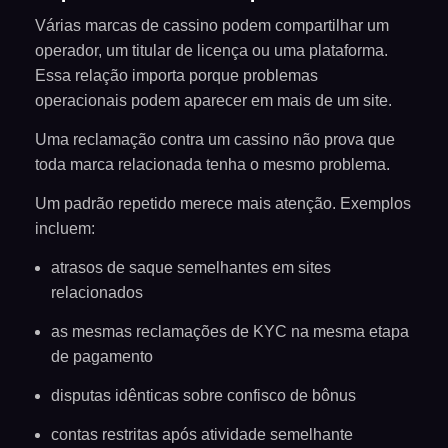
Várias marcas de cassino podem compartilhar um
operador, um titular de licença ou uma plataforma.
Essa relação importa porque problemas
operacionais podem aparecer em mais de um site.
Uma reclamação contra um cassino não prova que
toda marca relacionada tenha o mesmo problema.
Um padrão repetido merece mais atenção. Exemplos
incluem:
atrasos de saque semelhantes em sites
relacionados
as mesmas reclamações de KYC na mesma etapa
de pagamento
disputas idênticas sobre confisco de bônus
contas restritas após atividade semelhante