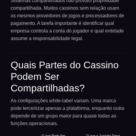
Sistemas compartilhados não provam propriedade
compartilhada. Muitos cassinos sem relação usam
os mesmos provedores de jogos e processadores de
pagamento. A tarefa importante é identificar qual
empresa controla a conta do jogador e qual entidade
assume a responsabilidade legal.
Quais Partes do Cassino
Podem Ser
Compartilhadas?
As configurações white-label variam. Uma marca
pode terceirizar apenas a plataforma, enquanto outra
depende de um grupo maior para quase todas as
funções operacionais.
O que Pode Ser
O que o Jogador Deve