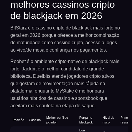
melhores cassinos cripto
de blackjack em 2026
BitStarz é o cassino cripto de blackjack mais forte no
geral em 2026 porque oferece a melhor combinação
de maturidade como cassino cripto, acesso a jogos
ao vivo/de mesa e confiança nos pagamentos.
Roobet é o ambiente cripto-nativo de blackjack mais
forte. Jackbit é o melhor candidato de grande
biblioteca. Duelbits atende jogadores cripto ativos
que gostam de movimentação mais rápida na
plataforma, enquanto MyStake é melhor para
usuários híbridos de cassino e sportsbook que
aceitam mais cautela na etapa de saque.
Melhor perfil de
Força no
Nível de
Principa
Posição
Cassino
jogador
blackjack
risco
ressalv
Boa