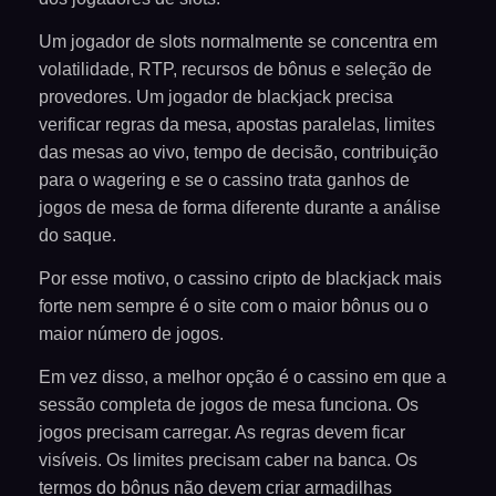
Um jogador de slots normalmente se concentra em
volatilidade, RTP, recursos de bônus e seleção de
provedores. Um jogador de blackjack precisa
verificar regras da mesa, apostas paralelas, limites
das mesas ao vivo, tempo de decisão, contribuição
para o wagering e se o cassino trata ganhos de
jogos de mesa de forma diferente durante a análise
do saque.
Por esse motivo, o cassino cripto de blackjack mais
forte nem sempre é o site com o maior bônus ou o
maior número de jogos.
Em vez disso, a melhor opção é o cassino em que a
sessão completa de jogos de mesa funciona. Os
jogos precisam carregar. As regras devem ficar
visíveis. Os limites precisam caber na banca. Os
termos do bônus não devem criar armadilhas