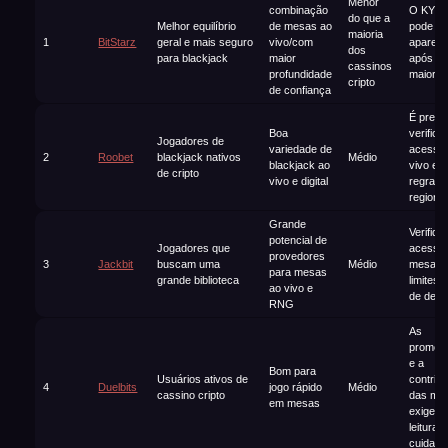
Menor
combinação
O KYC 
do que a
Melhor equilíbrio
de mesas ao
pode
maioria
1
BitStarz
geral e mais seguro
vivo/com
aparece
dos
para blackjack
maior
após g
cassinos
profundidade
maiore
cripto
de confiança
É preci
Boa
verifica
Jogadores de
variedade de
acesso
2
Roobet
blackjack nativos
Médio
blackjack ao
vivo e 
de cripto
vivo e digital
regras
regiona
Grande
Verifiqu
potencial de
Jogadores que
acesso
provedores
3
Jackbit
buscam uma
Médio
mesas 
para mesas
grande biblioteca
limites 
ao vivo e
de depo
RNG
As
promoç
e a
Bom para
Usuários ativos de
contrib
4
Duelbits
jogo rápido
Médio
cassino cripto
das me
em mesas
exigem
leitura
cuidad