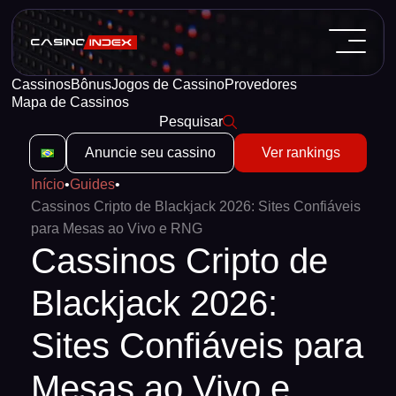
Cassinos
Bônus
Jogos de Cassino
Provedores
Mapa de Cassinos
Pesquisar
Anuncie seu cassino
Ver rankings
Início
•
Guides
•
Cassinos Cripto de Blackjack 2026: Sites Confiáveis
para Mesas ao Vivo e RNG
Cassinos Cripto de
Blackjack 2026:
Sites Confiáveis para
Mesas ao Vivo e