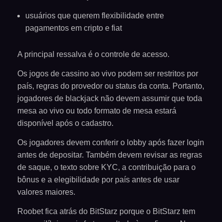
usuários que querem flexibilidade entre
pagamentos em cripto e fiat
A principal ressalva é o controle de acesso.
Os jogos de cassino ao vivo podem ser restritos por
país, regras do provedor ou status da conta. Portanto,
jogadores de blackjack não devem assumir que toda
mesa ao vivo ou todo formato de mesa estará
disponível após o cadastro.
Os jogadores devem conferir o lobby após fazer login
antes de depositar. Também devem revisar as regras
de saque, o texto sobre KYC, a contribuição para o
bônus e a elegibilidade por país antes de usar
valores maiores.
Roobet fica atrás do BitStarz porque o BitStarz tem