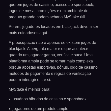
querem jogos de cassino, acesso ao sportsbook,
jogos de mesa, promoções e um ambiente de
produto grande podem achar o MyStake útil.
Porém, jogadores focados em blackjack devem ser
mais cuidadosos aqui.
A preocupação não é apenas se existem jogos de
blackjack. A pergunta maior é o que acontece
quando um jogador ganha, verifica e saca. Uma
plataforma ampla pode se tornar mais complexa
porque apostas esportivas, bônus, jogo de cassino,
métodos de pagamento e regras de verificação
podem interagir entre si.
MyStake é melhor para:
usuários híbridos de cassino e sportsbook
jogadores de um produto amplo