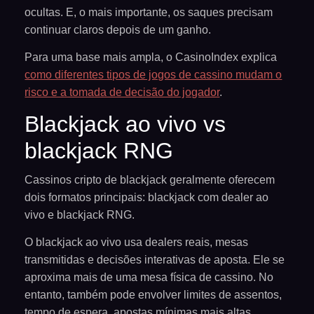
ocultas. E, o mais importante, os saques precisam
continuar claros depois de um ganho.
Para uma base mais ampla, o CasinoIndex explica
como diferentes tipos de jogos de cassino mudam o
risco e a tomada de decisão do jogador
.
Blackjack ao vivo vs
blackjack RNG
Cassinos cripto de blackjack geralmente oferecem
dois formatos principais: blackjack com dealer ao
vivo e blackjack RNG.
O blackjack ao vivo usa dealers reais, mesas
transmitidas e decisões interativas de aposta. Ele se
aproxima mais de uma mesa física de cassino. No
entanto, também pode envolver limites de assentos,
tempo de espera, apostas mínimas mais altas,