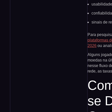
usabilidade
confiabilid
sinais de r
Para pesquis
plataformas d
2026
ou anal
Alguns jogado
moedas na úl
nesse fluxo d
rede, as taxa
Com
se 