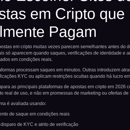
stas em Cripto que
lmente Pagam
postas em cripto muitas vezes parecem semelhantes antes do d
ais só aparecem quando saques, verificações de identidade e a
tados em condições reais.
aformas processam saques em minutos. Outras introduzem atra
ficações KYC ou aplicam restrições ocultas quando há lucro en
para as principais plataformas de apostas em cripto em 2026 
 real de uso, e não em promessas de marketing ou ofertas de
rma é avaliada usando:
nto de saque em condições reais
disparo de KYC e atrito de verificação