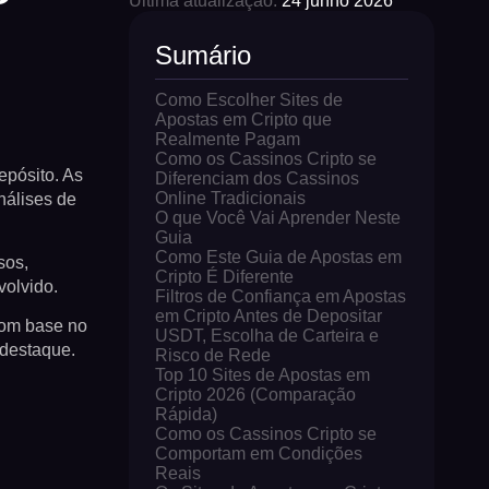
Última atualização:
24 junho 2026
Sumário
Como Escolher Sites de
Apostas em Cripto que
Realmente Pagam
Como os Cassinos Cripto se
epósito. As
Diferenciam dos Cassinos
Online Tradicionais
nálises de
O que Você Vai Aprender Neste
Guia
Como Este Guia de Apostas em
sos,
Cripto É Diferente
volvido.
Filtros de Confiança em Apostas
em Cripto Antes de Depositar
com base no
USDT, Escolha de Carteira e
 destaque.
Risco de Rede
Top 10 Sites de Apostas em
Cripto 2026 (Comparação
Rápida)
Como os Cassinos Cripto se
Comportam em Condições
Reais