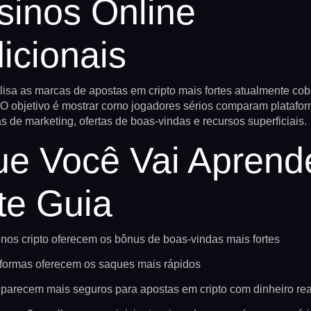
sinos Online
icionais
lisa as marcas de apostas em cripto mais fortes atualmente cob
 O objetivo é mostrar como jogadores sérios comparam platafo
 de marketing, ofertas de boas-vindas e recursos superficiais.
ue Você Vai Aprend
te Guia
nos cripto oferecem os bônus de boas-vindas mais fortes
aformas oferecem os saques mais rápidos
 parecem mais seguros para apostas em cripto com dinheiro rea