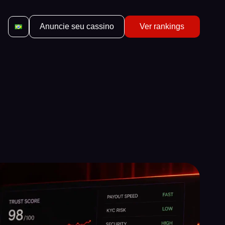
Anuncie seu cassino
Ver rankings