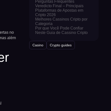
Perguntas Frequentes
Veredicto Final – Principais
Plataformas de Apostas em
Cripto 2026
Melhores Cassinos Cripto por
Categoria
Por que Você Pode Confiar
ertas no
Neste Guia de Cassino Cripto
rmas além
Casino
Crypto guides
er
l