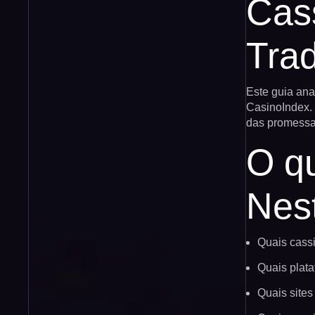
Cas
Trad
Este guia ana
CasinoIndex.
das promessas
O q
Nes
Quais cassi
Quais plat
Quais sites