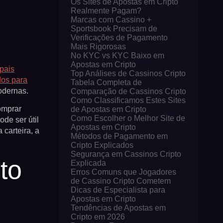
Os Sites de Apostas em Cripto
Realmente Pagam?
Marcas com Cassino +
Sportsbook Precisam de
Verificações de Pagamento
Mais Rigorosas
No KYC vs KYC Baixo em
Apostas em Cripto
ipais
Top Análises de Cassinos Cripto
dos para
Tabela Completa de
odernas.
Comparação de Cassinos Cripto
Como Classificamos Estes Sites
omprar
de Apostas em Cripto
Como Escolher o Melhor Site de
ode ser útil
Apostas em Cripto
 carteira, a
Métodos de Pagamento em
Cripto Explicados
Segurança em Cassinos Cripto
to
Explicada
Erros Comuns que Jogadores
de Cassino Cripto Cometem
Dicas de Especialista para
Apostas em Cripto
Tendências de Apostas em
Cripto em 2026